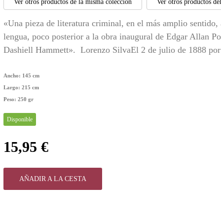
Ver otros productos de la misma colección
Ver otros productos de
«Una pieza de literatura criminal, en el más amplio sentido,
lengua, poco posterior a la obra inaugural de Edgar Allan Po
Dashiell Hammett». Lorenzo SilvaEl 2 de julio de 1888 por 
Ancho:
145 cm
Largo:
215 cm
Peso:
250 gr
Disponible
15,95 €
AÑADIR A LA CESTA