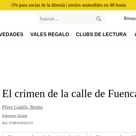
-5% para socias de la librería | envíos sostenibles en 48 horas
Búsqu
OVEDADES
VALES REGALO
CLUBS DE LECTURA 
El crimen de la calle de Fuenc
Pérez Galdós, Benito
Ediciones Siruela
Ref. 9788419942333