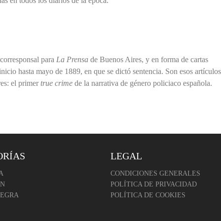
as en todos los diarios de la época.
corresponsal para
La Prensa
de Buenos Aires, y en forma de cartas
 inicio hasta mayo de 1889, en que se dictó sentencia. Son esos artículos
res: el primer
true crime
de la narrativa de género policiaco española.
ORÍAS
LEGAL
A
CONDICIONES GENERALES
ÓN
POLÍTICA DE PRIVACIDAD
NEGRA
POLÍTICA DE COOKIES