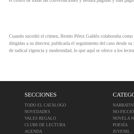
el centro de todas las conversaciones y llenara páginas y más págin
Cuando sucedió el crimen, Benito Pérez Galdós colaboraba como 
dirigidas a su director, publicaría el seguimiento del caso desde su
de radical vigencia y modernidad, lo que aquí se ofrece a los lecto
SECCIONES
CATEG
TODO EL CATÁLOGO
NARRATIV
NOVEDADES
NO-FICCI
VALES REGALO
NOVELA 
CLUBS DE LECTURA
POESÍA
AGENDA
JUVENIL