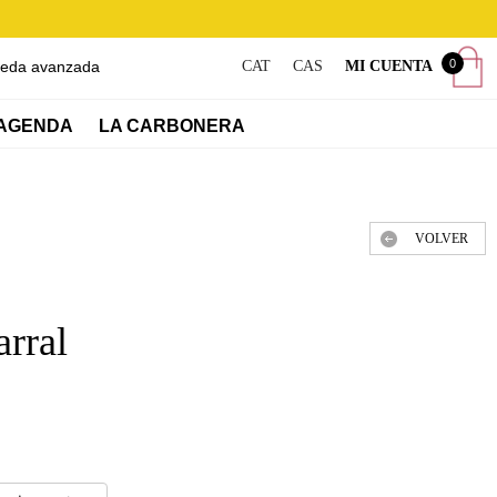
0
eda avanzada
CAT
CAS
MI CUENTA
AGENDA
LA CARBONERA
VOLVER
arral