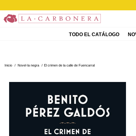
TODO EL CATÁLOGO
 N
Inicio
/
Novel·la negra
/
El crimen de la calle de Fuencarral