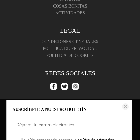
COSAS BONITAS
ACTIVIDADES
LEGAL
CONDICIONES GENERALES
POLÍTICA DE PRIVACIDAD
POLÍTICA DE COOKIES
REDES SOCIALES
Este sitio web almacena datos como cookies para habilitar la funcionalidad
SUSCRÍBETE A NUESTRO BOLETÍN
necesaria del sitio, incluidos análisis y personalización. Puede cambiar su
configuración en cualquier momento o aceptar la configuración predeterminada.
política de cookies
Configurar cookies
He leído, comprendo y acepto la
política de privacidad