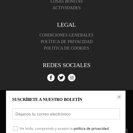
COSAS BONITAS
ACTIVIDADES
LEGAL
CONDICIONES GENERALES
POLÍTICA DE PRIVACIDAD
POLÍTICA DE COOKIES
REDES SOCIALES
Este sitio web almacena datos como cookies para habilitar la funcionalidad
SUSCRÍBETE A NUESTRO BOLETÍN
necesaria del sitio, incluidos análisis y personalización. Puede cambiar su
configuración en cualquier momento o aceptar la configuración predeterminada.
política de cookies
Configurar cookies
He leído, comprendo y acepto la
política de privacidad