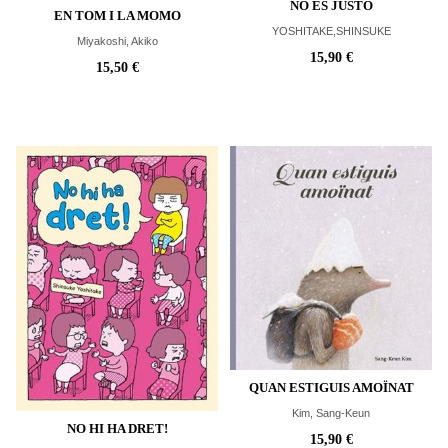
NO ES JUSTO
EN TOM I LA MOMO
YOSHITAKE,SHINSUKE
Miyakoshi, Akiko
15,90 €
15,50 €
QUAN ESTIGUIS AMOÏNAT
Kim, Sang-Keun
NO HI HA DRET!
15,90 €