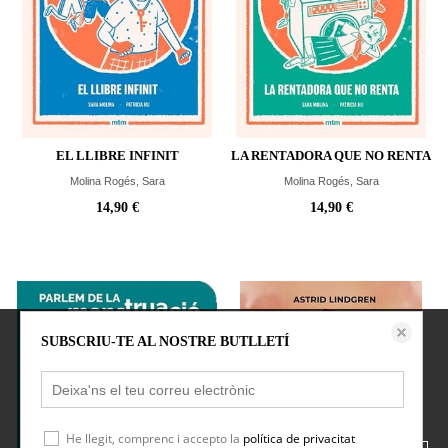
EL LLIBRE INFINIT
LA RENTADORA QUE NO RENTA
Molina Rogés, Sara
Molina Rogés, Sara
14,90 €
14,90 €
Aquest lloc web emmagatzema dades com galetes per habilitar la funcionalitat
SUBSCRIU-TE AL NOSTRE BUTLLETÍ
necessària de el lloc, inclosos anàlisi i personalització. Podeu canviar la seva
configuració en qualsevol moment o acceptar els paràmetres per defecte.
política de cookies
Configurar
He llegit, comprenc i accepto la
política de privacitat