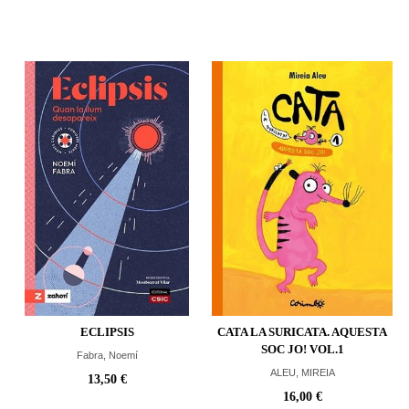
ECLIPSIS
CATA LA SURICATA. AQUESTA
SOC JO! VOL.1
Fabra, Noemí
ALEU, MIREIA
13,50 €
16,00 €