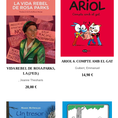
ARIOL 6. COMPTE AMB EL GAT
VIDA REBEL DE ROSA PARKS,
Guibert, Emmanuel
LA (2ªED.)
14,90 €
, Jeanne Theoharis
20,00 €