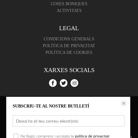
COSES BONIQUES
ACTIVITATS
LEGAL
CONDICIONS GENERALS
POLÍTICA DE PRIVACITAT
POLÍTICA DE COOKIES
XARXES SOCIALS
Aquest lloc web emmagatzema dades com galetes per habilitar la funcionalitat
SUBSCRIU-TE AL NOSTRE BUTLLETÍ
necessària de el lloc, inclosos anàlisi i personalització. Podeu canviar la seva
configuració en qualsevol moment o acceptar els paràmetres per defecte.
política de cookies
Configurar
He llegit, comprenc i accepto la
política de privacitat