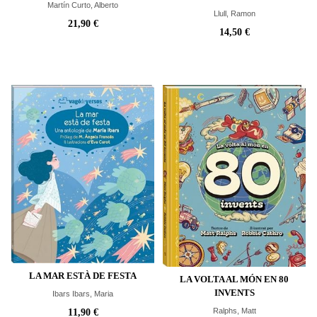
Martín Curto, Alberto
Llull, Ramon
21,90 €
14,50 €
LA MAR ESTÀ DE FESTA
LA VOLTA AL MÓN EN 80
INVENTS
Ibars Ibars, Maria
Ralphs, Matt
11,90 €