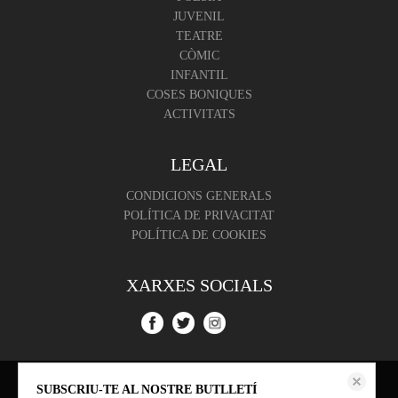
JUVENIL
TEATRE
CÒMIC
INFANTIL
COSES BONIQUES
ACTIVITATS
LEGAL
CONDICIONS GENERALS
POLÍTICA DE PRIVACITAT
POLÍTICA DE COOKIES
XARXES SOCIALS
Aquest lloc web emmagatzema dades com galetes per habilitar la funcionalitat
SUBSCRIU-TE AL NOSTRE BUTLLETÍ