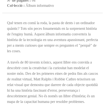
Nº de pàgines :
94
Col·lecció :
Álbum informativo
Què tenen en comú la roda, la pasta de dents i un ordinador
quàntic? Tots són peces fonamentals en la sorprenent història
de l'enginy humà. Aquest àlbum informatiu converteix la
història de la tecnologia en una aventura apassionant, perfecta
per a ments curioses que sempre es pregunten el "perquè" de
les coses.
A través de 80 invents icònics, aquest llibre ens convida a
descobrir com la creativitat i la curiositat han modelat el
nostre món. Des de les primeres eines de pedra fins als cascos
de realitat virtual, Matt Ralphs i Robbie Cathro teixeixen un
relat visual que demostra que darrere de cada objecte quotidià
hi ha una història fascinant d'error, perseverança i
descobriment genial. No és només un llibre d'història; és un
mapa de la capacitat humana per resoldre problemes.