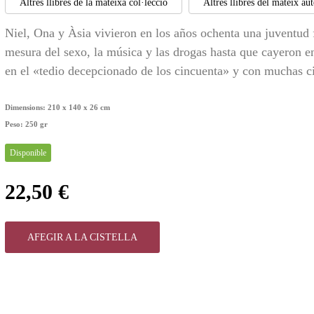
Altres llibres de la mateixa col·lecció
Altres llibres del mateix au
Niel, Ona y Àsia vivieron en los años ochenta una juventud f
mesura del sexo, la música y las drogas hasta que cayeron en
en el «tedio decepcionado de los cincuenta» y con muchas cic
Dimensions:
210 x 140 x 26 cm
Peso:
250 gr
Disponible
22,50 €
AFEGIR A LA CISTELLA