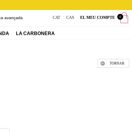
0
ca avançada
CAT
CAS
EL MEU COMPTE
NDA
LA CARBONERA
TORNAR