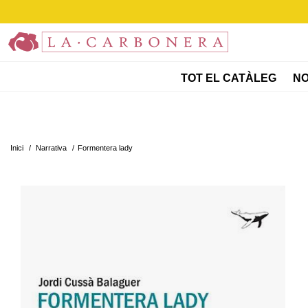
TOT EL CATÀLEG
NO
Inici
/
Narrativa
/
Formentera lady