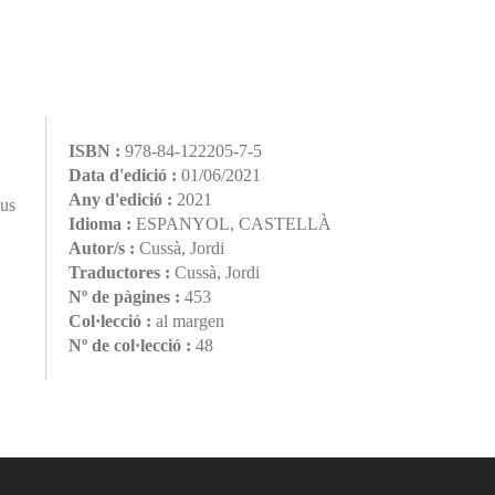
ISBN :
978-84-122205-7-5
Data d'edició :
01/06/2021
Any d'edició :
2021
sus
Idioma :
ESPANYOL, CASTELLÀ
Autor/s :
Cussà, Jordi
Traductores :
Cussà, Jordi
Nº de pàgines :
453
Col·lecció :
al margen
Nº de col·lecció :
48