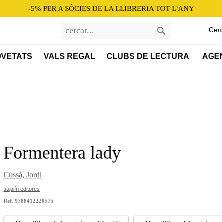
-5% PER A SÒCIES DE LA LLIBRERIA TOT L'ANY
Cer
VETATS
VALS REGAL
CLUBS DE LECTURA 
AGE
Formentera lady
Cussà, Jordi
sajalín editores
Ref. 9788412220575