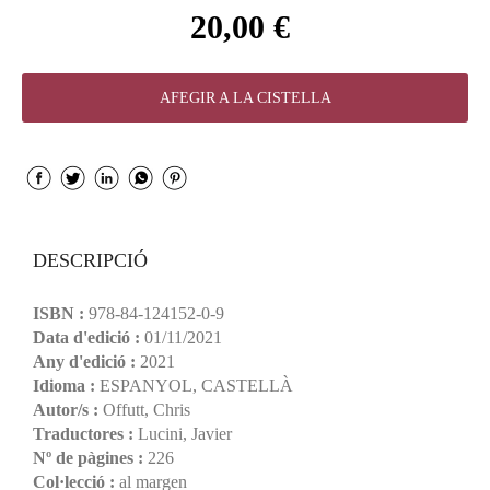
20,00 €
AFEGIR A LA CISTELLA
DESCRIPCIÓ
ISBN :
978-84-124152-0-9
Data d'edició :
01/11/2021
Any d'edició :
2021
Idioma :
ESPANYOL, CASTELLÀ
Autor/s :
Offutt, Chris
Traductores :
Lucini, Javier
Nº de pàgines :
226
Col·lecció :
al margen