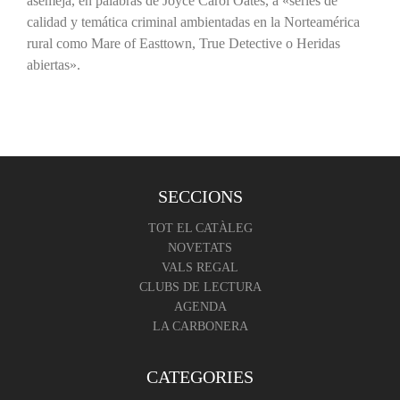
asemeja, en palabras de Joyce Carol Oates, a «series de
calidad y temática criminal ambientadas en la Norteamérica
rural como Mare of Easttown, True Detective o Heridas
abiertas».
SECCIONS
TOT EL CATÀLEG
NOVETATS
VALS REGAL
CLUBS DE LECTURA
AGENDA
LA CARBONERA
CATEGORIES