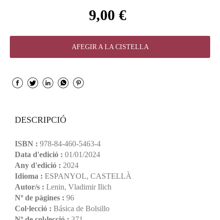
9,00 €
AFEGIR A LA CISTELLA
DESCRIPCIÓ
ISBN :
978-84-460-5463-4
Data d'edició :
01/01/2024
Any d'edició :
2024
Idioma :
ESPANYOL, CASTELLÀ
Autor/s :
Lenin, Vladimir Ilich
Nº de pàgines :
96
Col·lecció :
Básica de Bolsillo
Nº de col·lecció :
371