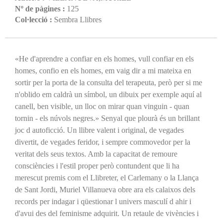
Nº de pàgines :
125
Col·lecció :
Sembra Llibres
«He d'aprendre a confiar en els homes, vull confiar en els
homes, confio en els homes, em vaig dir a mi mateixa en
sortir per la porta de la consulta del terapeuta, però per si me
n'oblido em caldrà un símbol, un dibuix per exemple aquí al
canell, ben visible, un lloc on mirar quan vinguin - quan
tornin - els núvols negres.» Senyal que plourà és un brillant
joc d autoficció. Un llibre valent i original, de vegades
divertit, de vegades feridor, i sempre commovedor per la
veritat dels seus textos. Amb la capacitat de remoure
consciències i l'estil proper però contundent que li ha
merescut premis com el Llibreter, el Carlemany o la Llança
de Sant Jordi, Muriel Villanueva obre ara els calaixos dels
records per indagar i qüestionar l univers masculí d ahir i
d'avui des del feminisme adquirit. Un retaule de vivències i