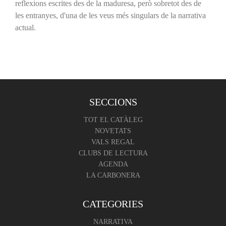
reflexions escrites des de la maduresa, però sobretot des de
les entranyes, d'una de les veus més singulars de la narrativa
actual.
SECCIONS
TOT EL CATÀLEG
NOVETATS
VALS REGAL
CLUBS DE LECTURA
AGENDA
LA CARBONERA
CATEGORIES
NARRATIVA