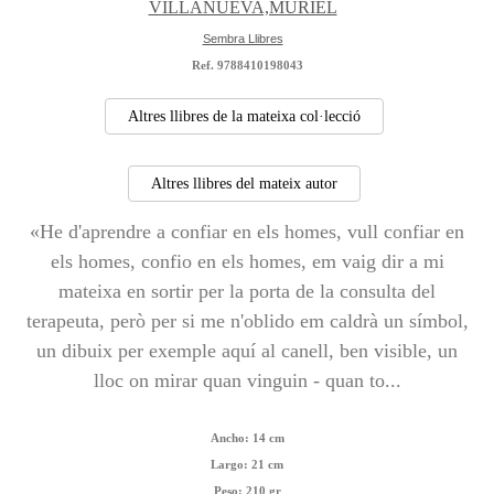
VILLANUEVA,MURIEL
Sembra Llibres
Ref. 9788410198043
Altres llibres de la mateixa col·lecció
Altres llibres del mateix autor
«He d'aprendre a confiar en els homes, vull confiar en
els homes, confio en els homes, em vaig dir a mi
mateixa en sortir per la porta de la consulta del
terapeuta, però per si me n'oblido em caldrà un símbol,
un dibuix per exemple aquí al canell, ben visible, un
lloc on mirar quan vinguin - quan to...
Ancho:
14 cm
Largo:
21 cm
Peso:
210 gr