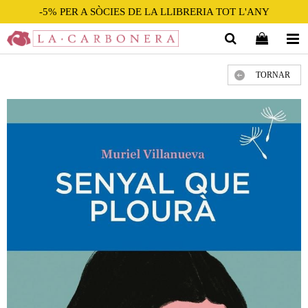
-5% PER A SÒCIES DE LA LLIBRERIA TOT L'ANY
TORNAR