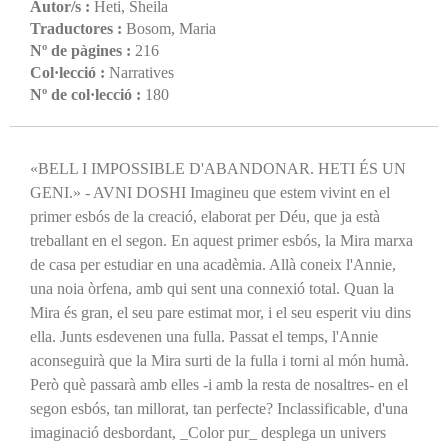
Autor/s :
Heti, Sheila
Traductores :
Bosom, Maria
Nº de pàgines :
216
Col·lecció :
Narratives
Nº de col·lecció :
180
«BELL I IMPOSSIBLE D'ABANDONAR. HETI ÉS UN
GENI.» - AVNI DOSHI Imagineu que estem vivint en el
primer esbós de la creació, elaborat per Déu, que ja està
treballant en el segon. En aquest primer esbós, la Mira marxa
de casa per estudiar en una acadèmia. Allà coneix l'Annie,
una noia òrfena, amb qui sent una connexió total. Quan la
Mira és gran, el seu pare estimat mor, i el seu esperit viu dins
ella. Junts esdevenen una fulla. Passat el temps, l'Annie
aconseguirà que la Mira surti de la fulla i torni al món humà.
Però què passarà amb elles -i amb la resta de nosaltres- en el
segon esbós, tan millorat, tan perfecte? Inclassificable, d'una
imaginació desbordant, _Color pur_ desplega un univers