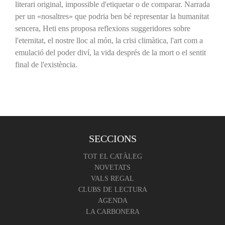
literari original, impossible d'etiquetar o de comparar. Narrada
per un «nosaltres» que podria ben bé representar la humanitat
sencera, Heti ens proposa reflexions suggeridores sobre
l'eternitat, el nostre lloc al món, la crisi climàtica, l'art com a
emulació del poder diví, la vida després de la mort o el sentit
final de l'existència.
SECCIONS
TOT EL CATÀLEG
NOVETATS
VALS REGAL
CLUBS DE LECTURA
AGENDA
LA CARBONERA