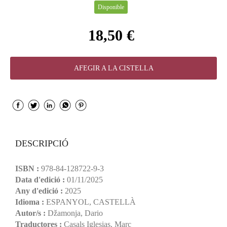
Disponible
18,50 €
AFEGIR A LA CISTELLA
DESCRIPCIÓ
ISBN :
978-84-128722-9-3
Data d'edició :
01/11/2025
Any d'edició :
2025
Idioma :
ESPANYOL, CASTELLÀ
Autor/s :
Džamonja, Dario
Traductores :
Casals Iglesias, Marc