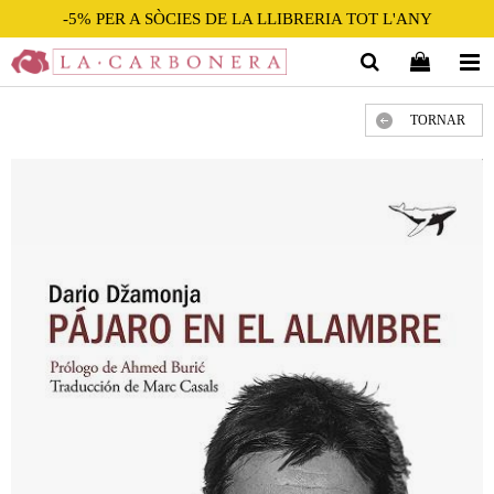
-5% PER A SÒCIES DE LA LLIBRERIA TOT L'ANY
TORNAR