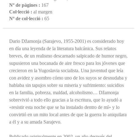
Nº de pàgines :
167
Col·lecció :
al margen
Nº de col·lecció :
65
Dario Džamonja (Sarajevo, 1955-2001) es considerado hoy
en día una leyenda de la literatura balcánica. Sus relatos
breves, de un realismo descarnado salpicado de humor negro,
supusieron una bocanada de aire fresco para los jóvenes que
crecieron en la Yugoslavia socialista. Una juventud que leía
con avidez y asombro cómo uno de los suyos se desnudaba y
hablaba sin tapujos sobre su miseria y sufrimiento: suicidios
en la familia, pobreza, maldad, alcoholismo… Džamonja
sobrevivió a todo ello gracias a la escritura, que lo ayudó a
«resistir esta noche que se ha instalado dentro de mí» y lo
convirtió en un mito local antes de que la guerra lo aniquilara
a él y a su amada Sarajevo.
Publicado originalmente en 2002, un año después del