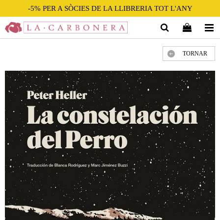
-5% PER A SÒCIES DE LA LLIBRERIA TOT L'ANY
TORNAR