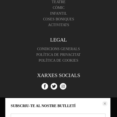
TEATRE
CÒMIC
INFANTIL
COSES BONIQUES
ACTIVITATS
LEGAL
CONDICIONS GENERALS
POLÍTICA DE PRIVACITAT
POLÍTICA DE COOKIES
XARXES SOCIALS
Aquest lloc web emmagatzema dades com galetes per habilitar la funcionalitat
SUBSCRIU-TE AL NOSTRE BUTLLETÍ
necessària de el lloc, inclosos anàlisi i personalització. Podeu canviar la seva
configuració en qualsevol moment o acceptar els paràmetres per defecte.