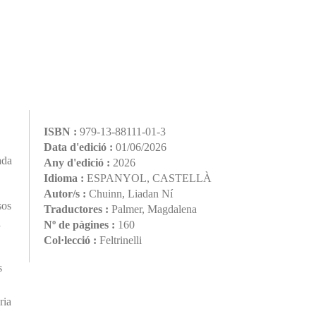
ISBN :
979-13-88111-01-3
Data d'edició :
01/06/2026
ada
Any d'edició :
2026
Idioma :
ESPANYOL, CASTELLÀ
Autor/s :
Chuinn, Liadan Ní
sos
Traductores :
Palmer, Magdalena
a
Nº de pàgines :
160
Col·lecció :
Feltrinelli
s
ria