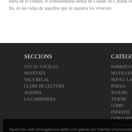
fuera de lo común, el extraordinario debut de Liadan Ní Chuinn exp
fin, en las vidas de aquellos que ni siquiera los vivieron.
SECCIONS
CATEG
TOT EL CATÀLEG
NARRATIV
NOVETATS
NO-FICCIÓ
VALS REGAL
NOVEL·LA
CLUBS DE LECTURA
POESIA
AGENDA
JUVENIL
LA CARBONERA
TEATRE
CÒMIC
INFANTIL
COSES BO
ACTIVITA
Aquest lloc web emmagatzema dades com galetes per habilitar la funcionalit