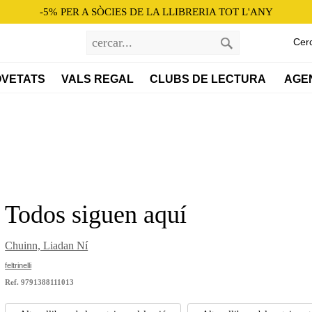
-5% PER A SÒCIES DE LA LLIBRERIA TOT L'ANY
Cer
VETATS
VALS REGAL
CLUBS DE LECTURA 
AGE
Todos siguen aquí
Chuinn, Liadan Ní
feltrinelli
Ref. 9791388111013