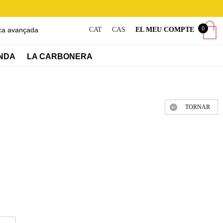
0
ca avançada
CAT
CAS
EL MEU COMPTE
NDA
LA CARBONERA
TORNAR