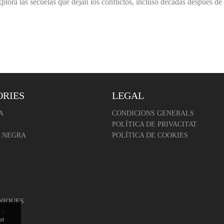
lora las secuelas que dejan los conflictos, incluso décadas después de
ORIES
LEGAL
A
CONDICIONS GENERALS
POLÍTICA DE PRIVACITAT
 NEGRA
POLÍTICA DE COOKIES
NIQUES
TS
at