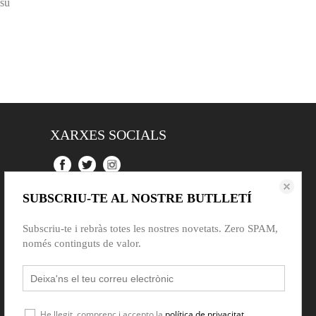
 su
XARXES SOCIALS
SUBSCRIU-TE AL NOSTRE BUTLLETÍ
Subscriu-te i rebràs totes les nostres novetats. Zero SPAM,
només continguts de valor.
He llegit, comprenc i accepto la
política de privacitat