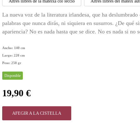
Altres llibres de la mateixa col·lecció
Altres llibres del mateix au
La nueva voz de la literatura irlandesa, que ha deslumbrado
palabras que nunca dirás, ni siquiera en susurros. ¿De qué si
apariencia? No es nada hasta que se dice. No es nada si no 
Ancho:
140 cm
Largo:
220 cm
Peso:
250 gr
Disponible
19,90 €
AFEGIR A LA CISTELLA