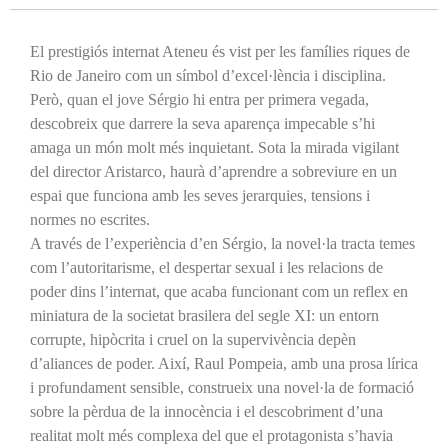
El prestigiós internat Ateneu és vist per les famílies riques de
Rio de Janeiro com un símbol d’excel·lència i disciplina.
Però, quan el jove Sérgio hi entra per primera vegada,
descobreix que darrere la seva aparença impecable s’hi
amaga un món molt més inquietant. Sota la mirada vigilant
del director Aristarco, haurà d’aprendre a sobreviure en un
espai que funciona amb les seves jerarquies, tensions i
normes no escrites.
A través de l’experiència d’en Sérgio, la novel·la tracta temes
com l’autoritarisme, el despertar sexual i les relacions de
poder dins l’internat, que acaba funcionant com un reflex en
miniatura de la societat brasilera del segle XI: un entorn
corrupte, hipòcrita i cruel on la supervivència depèn
d’aliances de poder. Així, Raul Pompeia, amb una prosa lírica
i profundament sensible, construeix una novel·la de formació
sobre la pèrdua de la innocència i el descobriment d’una
realitat molt més complexa del que el protagonista s’havia