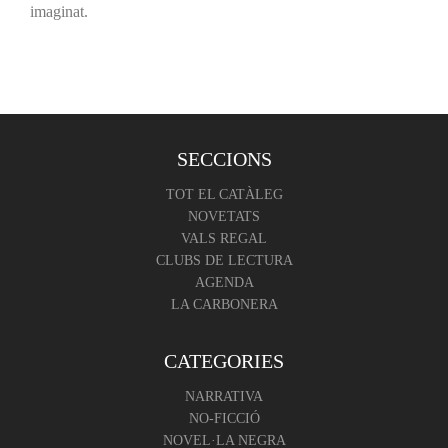
imaginat.
SECCIONS
TOT EL CATÀLEG
NOVETATS
VALS REGAL
CLUBS DE LECTURA
AGENDA
LA CARBONERA
CATEGORIES
NARRATIVA
NO-FICCIÓ
NOVEL·LA NEGRA