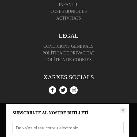
INFANTIL
COSES BONIQUES
ACTIVITATS
LEGAL
CONDICIONS GENERALS
POLÍTICA DE PRIVACITAT
POLÍTICA DE COOKIES
XARXES SOCIALS
Aquest lloc web emmagatzema dades com galetes per habilitar la funcionalitat
SUBSCRIU-TE AL NOSTRE BUTLLETÍ
necessària de el lloc, inclosos anàlisi i personalització. Podeu canviar la seva
configuració en qualsevol moment o acceptar els paràmetres per defecte.
política de cookies