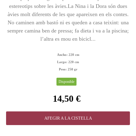
estereotips sobre les àvies.La Nina i la Dora són dues
àvies molt diferents de les que apareixen en els contes.
No caminen amb bastó ni es queden a casa teixint: una
sempre camina ben de pressa; fa dieta i va a la piscina;
l’altra es mou en bicicl...
Ancho:
220 cm
Largo:
220 cm
Peso:
250 gr
Disponible
14,50 €
AFEGIR A LA CISTELLA