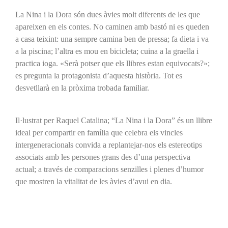
La Nina i la Dora són dues àvies molt diferents de les que
apareixen en els contes. No caminen amb bastó ni es queden
a casa teixint: una sempre camina ben de pressa; fa dieta i va
a la piscina; l’altra es mou en bicicleta; cuina a la graella i
practica ioga. «Serà potser que els llibres estan equivocats?»;
es pregunta la protagonista d’aquesta història. Tot es
desvetllarà en la pròxima trobada familiar.
Il·lustrat per Raquel Catalina; “La Nina i la Dora” és un llibre
ideal per compartir en família que celebra els vincles
intergeneracionals convida a replantejar-nos els estereotips
associats amb les persones grans des d’una perspectiva
actual; a través de comparacions senzilles i plenes d’humor
que mostren la vitalitat de les àvies d’avui en dia.