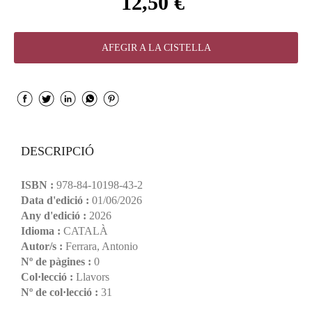
12,50 €
AFEGIR A LA CISTELLA
DESCRIPCIÓ
ISBN :
978-84-10198-43-2
Data d'edició :
01/06/2026
Any d'edició :
2026
Idioma :
CATALÀ
Autor/s :
Ferrara, Antonio
Nº de pàgines :
0
Col·lecció :
Llavors
Nº de col·lecció :
31