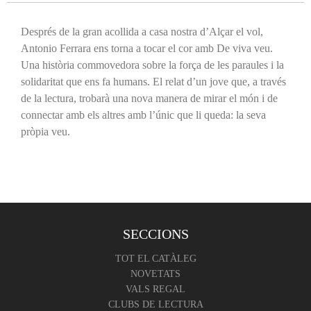
Després de la gran acollida a casa nostra d’Alçar el vol,
Antonio Ferrara ens torna a tocar el cor amb De viva veu.
Una història commovedora sobre la força de les paraules i la
solidaritat que ens fa humans. El relat d’un jove que, a través
de la lectura, trobarà una nova manera de mirar el món i de
connectar amb els altres amb l’únic que li queda: la seva
pròpia veu.
SECCIONS
TOT EL CATÀLEG
NOVETATS
VALS REGAL
CLUBS DE LECTURA