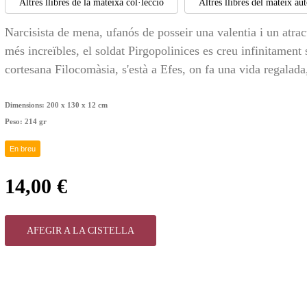
Altres llibres de la mateixa col·lecció
Altres llibres del mateix au
Narcisista de mena, ufanós de posseir una valentia i un atract
més increïbles, el soldat Pirgopolinices es creu infinitament 
cortesana Filocomàsia, s'està a Efes, on fa una vida regalada, 
Dimensions:
200 x 130 x 12 cm
Peso:
214 gr
En breu
14,00 €
AFEGIR A LA CISTELLA