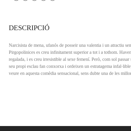
DESCRIPCIÓ
Narcisista de mena, ufanós de posseir una valentia i un atractiu sens
Pirgopolinices es creu infinitament superior a tot i a tothom. Haven
regalada, i es creu irresistible al sexe femení. Però, com sol passar s
seu propi esclau fan conxorxa i ordeixen un estratagema infal·libl
veure en aquesta comèdia sensacional, sens dubte una de les millors 