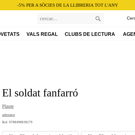
-5% PER A SÒCIES DE LA LLIBRERIA TOT L'ANY
Cer
VETATS
VALS REGAL
CLUBS DE LECTURA 
AGE
El soldat fanfarró
Plaute
adesiara
Ref. 9788498038279