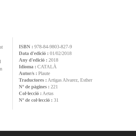
ISBN :
978-84-9803-827-9
at
Data d'edició :
01/02/2018
Any d'edició :
2018
l
Idioma :
CATALÀ
em
Autor/s :
Plaute
Traductores :
Artigas Alvarez, Esther
Nº de pàgines :
221
Col·lecció :
Aetas
Nº de col·lecció :
31