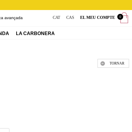
0
ca avançada
CAT
CAS
EL MEU COMPTE
NDA
LA CARBONERA
TORNAR