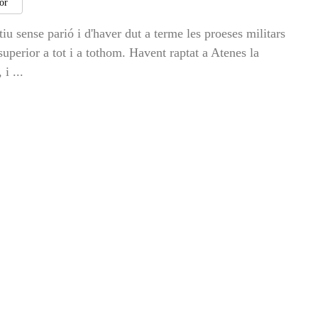
tor
iu sense parió i d'haver dut a terme les proeses militars
superior a tot i a tothom. Havent raptat a Atenes la
i ...