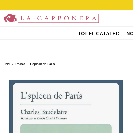
TOT EL CATÀLEG
NO
Inici
/
Poesia
/
L'spleen de París