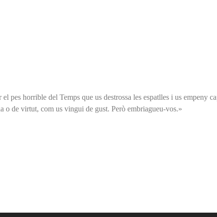
ir el pes horrible del Temps que us destrossa les espatlles i us empeny ca
ia o de virtut, com us vingui de gust. Però embriagueu-vos.»