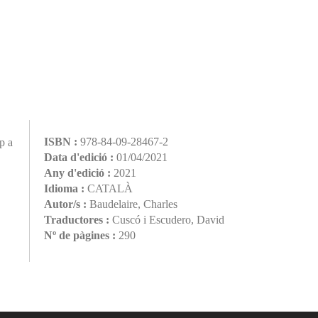
ISBN :
978-84-09-28467-2
p a
Data d'edició :
01/04/2021
Any d'edició :
2021
Idioma :
CATALÀ
Autor/s :
Baudelaire, Charles
Traductores :
Cuscó i Escudero, David
Nº de pàgines :
290