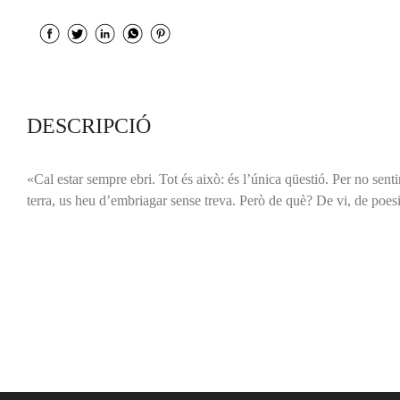
DESCRIPCIÓ
«Cal estar sempre ebri. Tot és això: és l’única qüestió. Per no sent
terra, us heu d’embriagar sense treva. Però de què? De vi, de poes