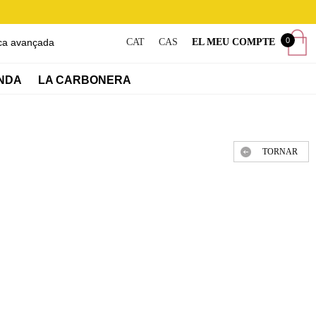
0
ca avançada
CAT
CAS
EL MEU COMPTE
NDA
LA CARBONERA
TORNAR