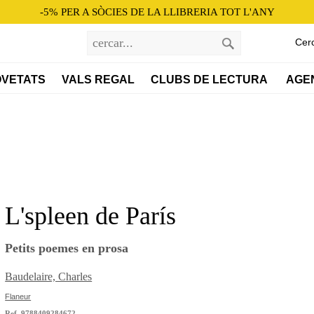
-5% PER A SÒCIES DE LA LLIBRERIA TOT L'ANY
Cer
VETATS
VALS REGAL
CLUBS DE LECTURA 
AGE
L'spleen de París
Petits poemes en prosa
Baudelaire, Charles
Flaneur
Ref. 9788409284672