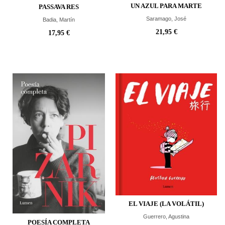
UN AZUL PARA MARTE
PASSAVA RES
Saramago, José
Badia, Martín
21,95 €
17,95 €
EL VIAJE (LA VOLÁTIL)
Guerrero, Agustina
POESÍA COMPLETA