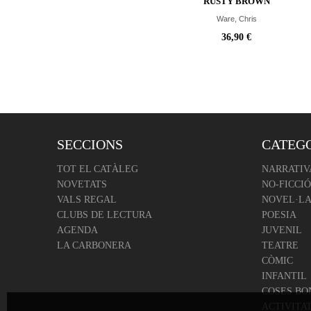
RUSTY BROWN
Ware, Chris
36,90 €
SECCIONS
CATEG
TOT EL CATÀLEG
NARRATIV
NOVETATS
NO-FICCIÓ
VALS REGAL
NOVEL·LA
CLUBS DE LECTURA
POESIA
AGENDA
JUVENIL
LA CARBONERA
TEATRE
CÒMIC
INFANTIL
COSES BO
ACTIVITA