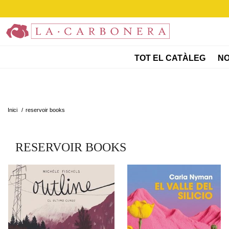
TOT EL CATÀLEG
NO
Inici
/
reservoir books
RESERVOIR BOOKS