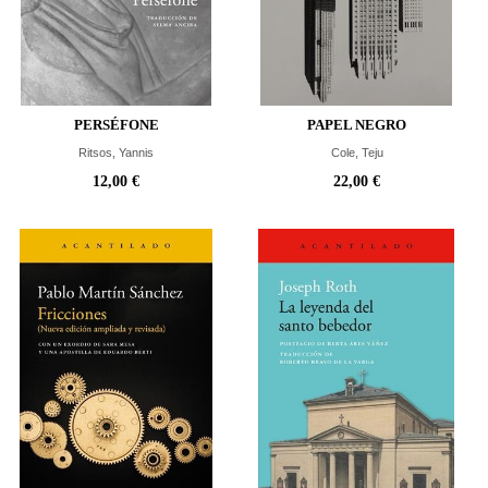
PERSÉFONE
PAPEL NEGRO
Ritsos, Yannis
Cole, Teju
12,00 €
22,00 €