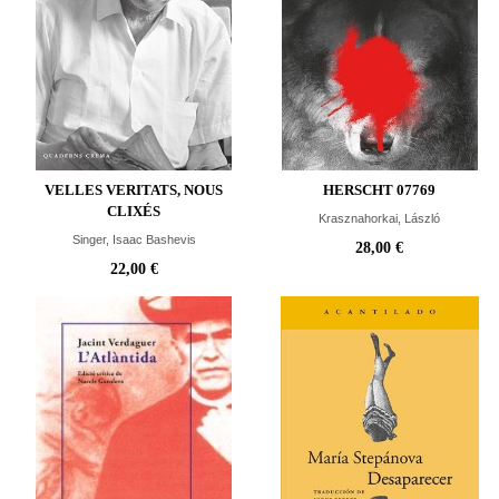
VELLES VERITATS, NOUS
HERSCHT 07769
CLIXÉS
Krasznahorkai, László
Singer, Isaac Bashevis
28,00 €
22,00 €