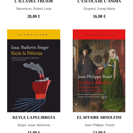
L'ILLA DEL TRESOR
L'ESCOLA DE L'ÀNIMA
Stevenson, Robert Louis
Esquirol, Josep Maria
20,00 €
16,00 €
KEYLE LA PELIRROJA
EL AFFAIRE ARNOLFINI
Singer, Isaac Bashevis
Jean-Philippe, Postel
24,00 €
12,00 €