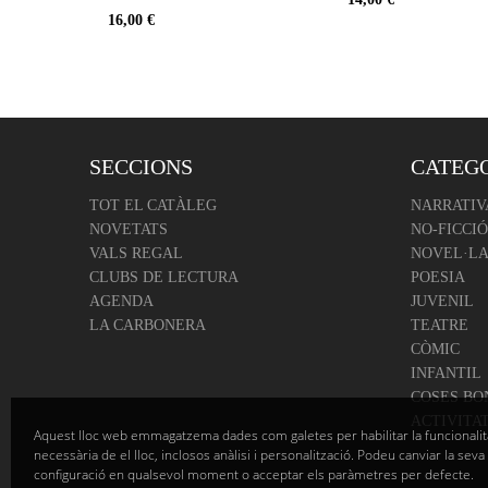
16,00 €
SECCIONS
CATEG
TOT EL CATÀLEG
NARRATIV
NOVETATS
NO-FICCIÓ
VALS REGAL
NOVEL·LA
CLUBS DE LECTURA
POESIA
AGENDA
JUVENIL
LA CARBONERA
TEATRE
CÒMIC
INFANTIL
COSES BO
ACTIVITA
Aquest lloc web emmagatzema dades com galetes per habilitar la funcionalit
necessària de el lloc, inclosos anàlisi i personalització. Podeu canviar la seva
configuració en qualsevol moment o acceptar els paràmetres per defecte.