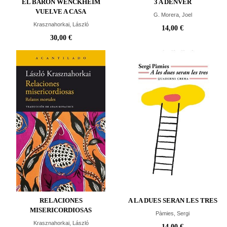
EL BARÓN WENCKHEIM
3 A DENVER
VUELVE A CASA
G. Morera, Joel
Krasznahorkai, László
14,00 €
30,00 €
RELACIONES
A LA DUES SERAN LES TRES
MISERICORDIOSAS
Pàmies, Sergi
Krasznahorkai, László
14,00 €