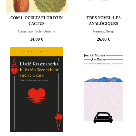
COM L'OCULTA FLOR D'UN
TRES NOVEL·LES
CACTUS
ANALÒGIQUES
Casamajó i Solé, Gemma
Pàmies, Sergi
14,00 €
26,00 €