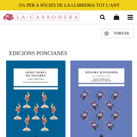
-5% PER A SÒCIES DE LA LLIBRERIA TOT L'ANY
TORNAR
EDICIONS PONCIANES