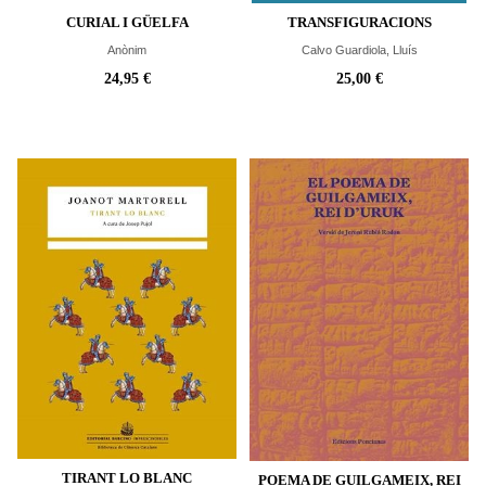
CURIAL I GÜELFA
TRANSFIGURACIONS
Anònim
Calvo Guardiola, Lluís
24,95 €
25,00 €
TIRANT LO BLANC
POEMA DE GUILGAMEIX, REI