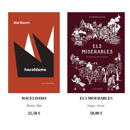
HACELDAMA
ELS MISERABLES
Bonet, Blai
Hugo, Victor
21,50 €
50,00 €