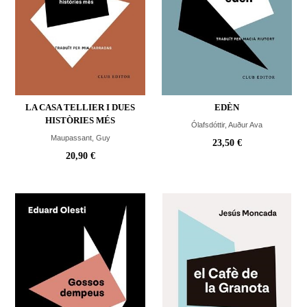
LA CASA TELLIER I DUES
EDÈN
HISTÒRIES MÉS
Ólafsdóttir, Auður Ava
Maupassant, Guy
23,50 €
20,90 €