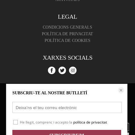
LEGAL
CONDICIONS GENERALS
POLÍTICA DE PRIVACITAT
POLÍTICA DE COOKIES
XARXES SOCIALS
Aquest lloc web emmagatzema dades com galetes per habilitar la funcionalitat
SUBSCRIU-TE AL NOSTRE BUTLLETÍ
necessària de el lloc, inclosos anàlisi i personalització. Podeu canviar la seva
configuració en qualsevol moment o acceptar els paràmetres per defecte.
política de cookies
Configurar
He llegit, comprenc i accepto la
política de privacitat
Rebutjar totes las cookies