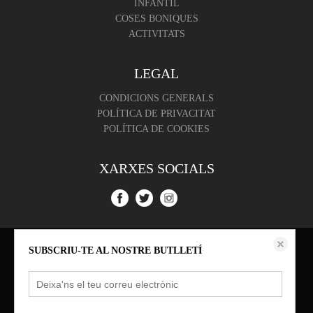
INFANTIL
COSES BONIQUES
ACTIVITATS
LEGAL
CONDICIONS GENERALS
POLÍTICA DE PRIVACITAT
POLÍTICA DE COOKIES
XARXES SOCIALS
Aquest lloc web emmagatzema dades com galetes per habilitar la funcionalitat
SUBSCRIU-TE AL NOSTRE BUTLLETÍ
necessària de el lloc, inclosos anàlisi i personalització. Podeu canviar la seva
configuració en qualsevol moment o acceptar els paràmetres per defecte.
política de cookies
Configurar