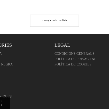
carregar més resultats
ORIES
LEGAL
A
CONDICIONS GENERALS
POLÍTICA DE PRIVACITAT
 NEGRA
POLÍTICA DE COOKIES
NIQUES
TS
at