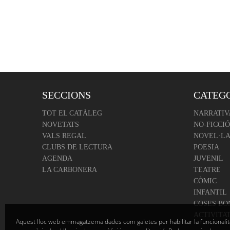
SECCIONS
CATEG
TOT EL CATÀLEG
NARRATIV
NOVETATS
NO-FICCIÓ
VALS REGAL
NOVEL·LA
CLUBS DE LECTURA
POESIA
AGENDA
JUVENIL
LA CARBONERA
TEATRE
CÒMIC
INFANTIL
COSES BO
ACTIVITA
Aquest lloc web emmagatzema dades com galetes per habilitar la funcionalit