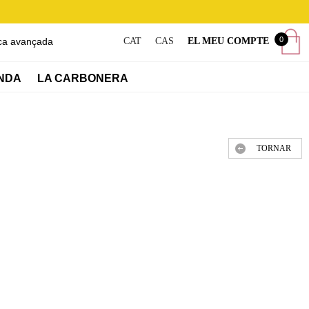
0
ca avançada
CAT
CAS
EL MEU COMPTE
NDA
LA CARBONERA
TORNAR