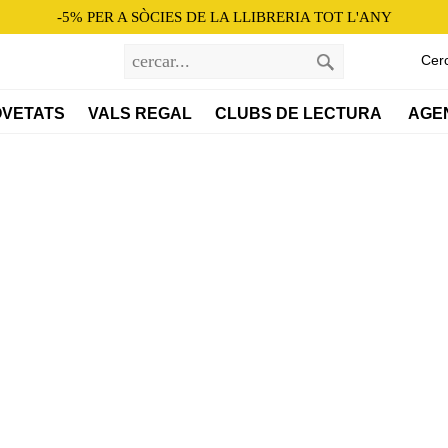
-5% PER A SÒCIES DE LA LLIBRERIA TOT L'ANY
Cer
VETATS
VALS REGAL
CLUBS DE LECTURA 
AGE