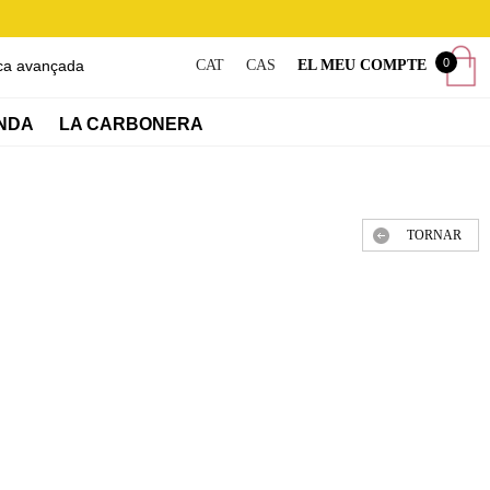
0
ca avançada
CAT
CAS
EL MEU COMPTE
NDA
LA CARBONERA
TORNAR