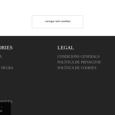
carregar més resultats
ORIES
LEGAL
A
CONDICIONS GENERALS
POLÍTICA DE PRIVACITAT
 NEGRA
POLÍTICA DE COOKIES
NIQUES
TS
at