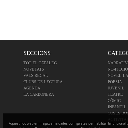
SECCIONS
CATEG
TOT EL CATÀLEG
NARRATIV
NOVETATS
NO-FICCIÓ
VALS REGAL
NOVEL·LA
CLUBS DE LECTURA
POESIA
AGENDA
JUVENIL
LA CARBONERA
TEATRE
CÒMIC
INFANTIL
COSES BO
ACTIVITA
Aquest lloc web emmagatzema dades com galetes per habilitar la funcionalit