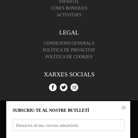
INFANTIL
COSES BONIQUES
ACTIVITATS
LEGAL
CONDICIONS GENERALS
POLÍTICA DE PRIVACITAT
POLÍTICA DE COOKIES
XARXES SOCIALS
Aquest lloc web emmagatzema dades com galetes per habilitar la funcionalitat
SUBSCRIU-TE AL NOSTRE BUTLLETÍ
necessària de el lloc, inclosos anàlisi i personalització. Podeu canviar la seva
configuració en qualsevol moment o acceptar els paràmetres per defecte.
política de cookies
Configurar