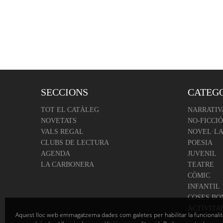
SECCIONS
CATEG
TOT EL CATÀLEG
NARRATIV
NOVETATS
NO-FICCIÓ
VALS REGAL
NOVEL·LA
CLUBS DE LECTURA
POESIA
AGENDA
JUVENIL
LA CARBONERA
TEATRE
CÒMIC
INFANTIL
COSES BO
ACTIVITA
Aquest lloc web emmagatzema dades com galetes per habilitar la funcionalit