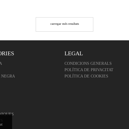
carregar més resultats
ORIES
LEGAL
A
CONDICIONS GENERALS
POLÍTICA DE PRIVACITAT
 NEGRA
POLÍTICA DE COOKIES
NIQUES
TS
at