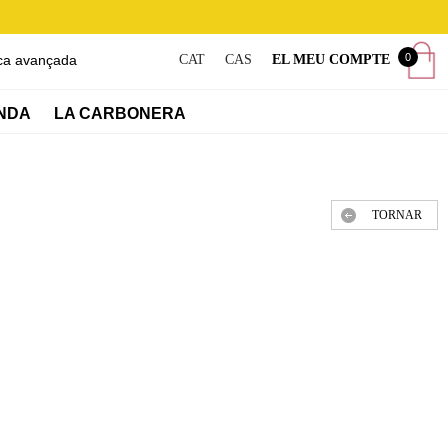
0
ca avançada
CAT
CAS
EL MEU COMPTE
NDA
LA CARBONERA
TORNAR