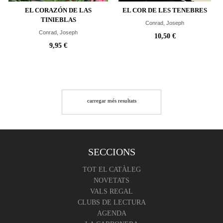
EL CORAZÓN DE LAS
EL COR DE LES TENEBRES
TINIEBLAS
Conrad, Joseph
Conrad, Joseph
10,50 €
9,95 €
carregar més resultats
SECCIONS
TOT EL CATÀLEG
NOVETATS
VALS REGAL
CLUBS DE LECTURA
AGENDA