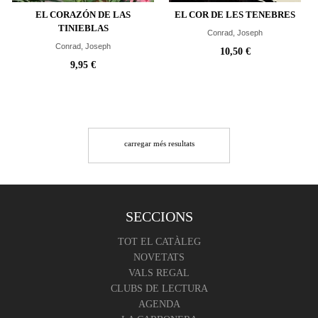
EL CORAZÓN DE LAS
EL COR DE LES TENEBRES
TINIEBLAS
Conrad, Joseph
Conrad, Joseph
10,50 €
9,95 €
carregar més resultats
SECCIONS
TOT EL CATÀLEG
NOVETATS
VALS REGAL
CLUBS DE LECTURA
AGENDA