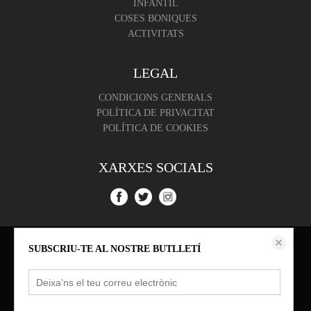
INFANTIL
COSES BONIQUES
ACTIVITATS
LEGAL
CONDICIONS GENERALS
POLÍTICA DE PRIVACITAT
POLÍTICA DE COOKIES
XARXES SOCIALS
Aquest lloc web emmagatzema dades com galetes per habilitar la funcionalitat
SUBSCRIU-TE AL NOSTRE BUTLLETÍ
necessària de el lloc, inclosos anàlisi i personalització. Podeu canviar la seva
configuració en qualsevol moment o acceptar els paràmetres per defecte.
política de cookies
Configurar