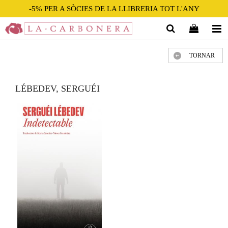
-5% PER A SÒCIES DE LA LLIBRERIA TOT L'ANY
TORNAR
LÉBEDEV, SERGUÉI