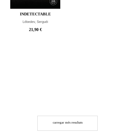
INDETECTABLE
Lébedev, Serguéi
21,90 €
carregar més resultats