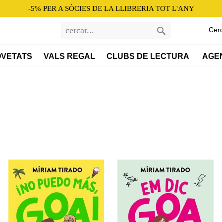
-5% PER A SÒCIES DE LA LLIBRERIA TOT L'ANY
Cer
VETATS
VALS REGAL
CLUBS DE LECTURA 
AGE