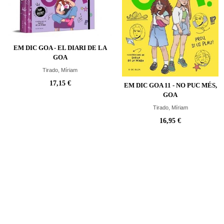
EM DIC GOA - EL DIARI DE LA
GOA
Tirado, Míriam
17,15 €
EM DIC GOA 11 - NO PUC MÉS,
GOA
Tirado, Míriam
16,95 €