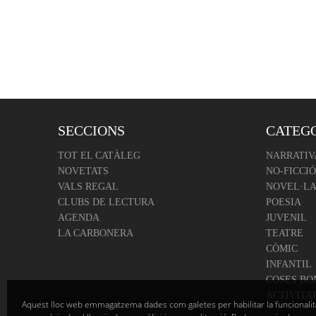
SECCIONS
CATEG
TOT EL CATÀLEG
NARRATIV
NOVETATS
NO-FICCIÓ
VALS REGAL
NOVEL·LA
CLUBS DE LECTURA
POESIA
AGENDA
JUVENIL
LA CARBONERA
TEATRE
CÒMIC
INFANTIL
COSES BO
ACTIVITA
Aquest lloc web emmagatzema dades com galetes per habilitar la funcionalit