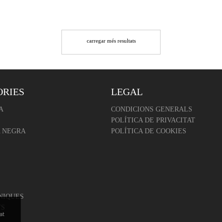
carregar més resultats
ORIES
LEGAL
A
CONDICIONS GENERALS
POLÍTICA DE PRIVACITAT
 NEGRA
POLÍTICA DE COOKIES
NIQUES
TS
at