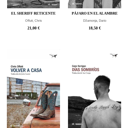
EL SHERIFF RETICENTE
PÁJARO EN EL ALAMBRE
Offutt, Chris
Džamonja, Dario
21,00 €
18,50 €