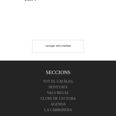
carregar més resultats
SECCIONS
TOT EL CATÀLEG
NOVETATS
VALS REGAL
CLUBS DE LECTURA
AGENDA
LA CARBONERA