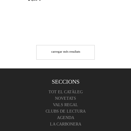
carregar més resultats
SECCIONS
TOT EL CATÀLEG
NOVETATS
VALS REGAL
CLUBS DE LECTURA
AGENDA
LA CARBONERA